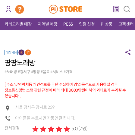
카테고리별 매장
지역별 매장
PESS
입점 신청
Pi 상품
고객센터
매장사용
팡팡노래방
#노래방 #강서구 #팡팡 #음료 #서비스 #가격
[ 주소 및 연락처등 개인정보를 무단 수집하여 영업 목적으로 사용하실 경우
정보통신망법 스팸 관련 규정에 따라 최대 3,000만원이하의 과태료가 부과될 수
있습니다. ]
서울 강서구 강서로 239
아이콘을 누르시면 자동연결 됩니다.
전체평점
5.0
(7명)