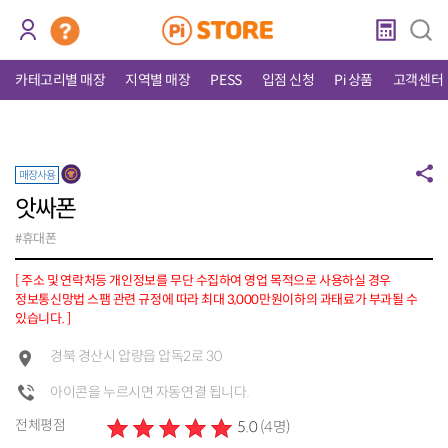
카테고리별 매장
지역별 매장
PESS
입점 신청
Pi 상품
고객센터
매장사용
앗싸폰
#휴대폰
[ 주소 및 연락처등 개인정보를 무단 수집하여 영업 목적으로 사용하실 경우
정보통신망법 스팸 관련 규정에 따라 최대 3,000만원이하의 과태료가 부과될 수
있습니다. ]
경북 경산시 압량읍 압독2로 30
아이콘을 누르시면 자동연결 됩니다.
전체평점
5.0
(4명)