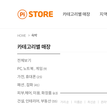
카테고리별 매장
지역
숙박
HOME
카테고리별 매장
전체보기
PC, 노트북 , 게임
(9)
가전, 휴대폰
(25)
패션 , 잡화
(41)
피부,헤어, 미용, 화장품
(63)
건설, 인테리어, 부동산
(55)
거리 순
이름순
최신순
온라