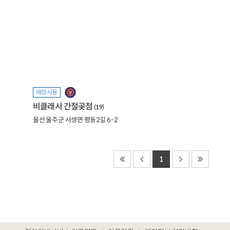
매장사용
비클래시 간절곶점
(19)
울산 울주군 서생면 평동2길 6-2
1