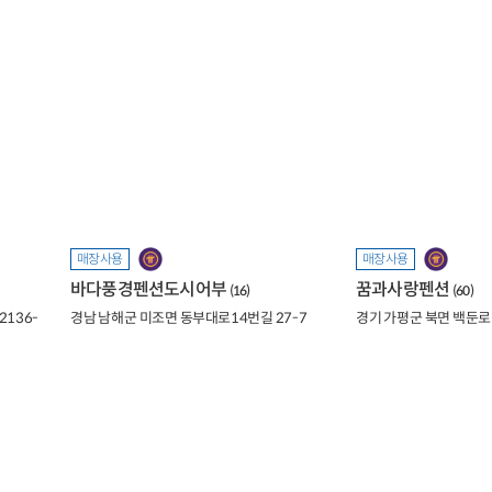
매장사용
매장사용
바다풍경펜션도시어부
꿈과사랑펜션
(16)
(60)
136-
경남 남해군 미조면 동부대로14번길 27-7
경기 가평군 북면 백둔로 