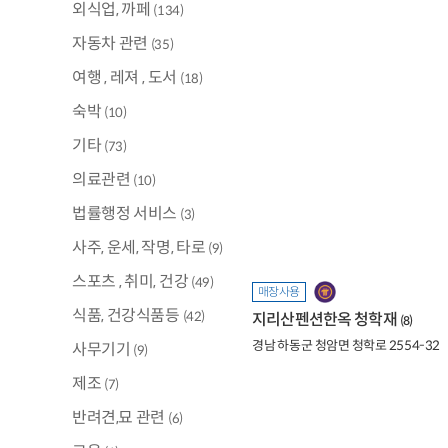
외식업, 까페
(134)
자동차 관련
(35)
여행 , 레져 , 도서
(18)
숙박
(10)
기타
(73)
의료관련
(10)
법률행정 서비스
(3)
사주, 운세, 작명, 타로
(9)
스포츠 , 취미, 건강
(49)
매장사용
식품, 건강식품등
(42)
지리산펜션한옥 청학재
(8)
경남 하동군 청암면 청학로 2554-32
사무기기
(9)
제조
(7)
반려견,묘 관련
(6)