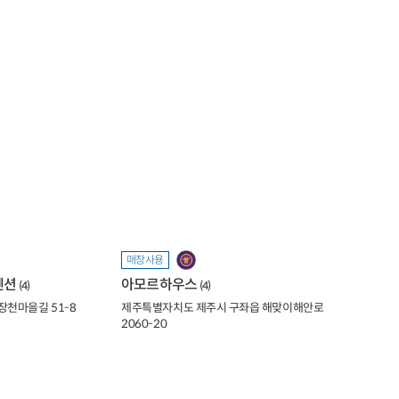
매장사용
펜션
아모르하우스
(4)
(4)
장천마을길 51-8
제주특별자치도 제주시 구좌읍 해맞이해안로
2060-20