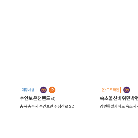
매장사용
온/오프라인
수안보온천랜드
속초울산바위민박
(4)
충북 충주시 수안보면 주정산로 32
강원특별자치도 속초시 