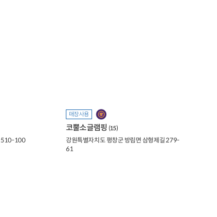
매장사용
코뿔소글램핑
(15)
510-100
강원특별자치도 평창군 방림면 삼형제길 279-
61