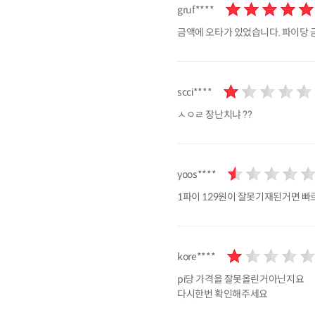
gruf****
금액에 오타가 있었습니다. 파이당 
scci****
ㅅㅇㄹ 장난치냐 ??
yoos****
1파이 129원이 잘못기재된거면 빠
kore****
pi당 가격을 잘못올린거아닌지요
다시한번 확인해주세요