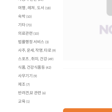
여행 , 레져 , 도서
(18)
숙박
(10)
기타
(73)
의료관련
(10)
법률행정 서비스
(3)
사주, 운세, 작명, 타로
(9)
스포츠 , 취미, 건강
(49)
식품, 건강식품등
(42)
사무기기
(9)
제조
(7)
반려견,묘 관련
(6)
교육
(1)