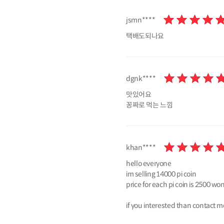
jsmn****
택배도되나요
dgnk****
맛있어요
꽁짜로 먹는 느낌
khan****
hello everyone
im selling 14000 pi coin
price for each pi coin is 2500 wo
if you interested than contac