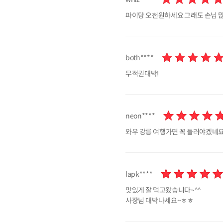
파이당 오천원하세요 그래도 손님 
both****
무적권대박!
neon****
와우 강릉 여행가면 꼭 들러야겠네
lapk****
맛있게 잘 먹고왔습니다~^^
사장님 대박나세요~ㅎㅎ