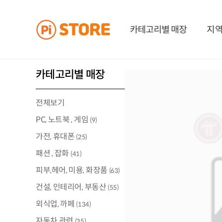
카테고리별 매장
지역
카테고리별 매장
전체보기
PC, 노트북 , 게임
(9)
가전, 휴대폰
(25)
패션 , 잡화
(41)
피부,헤어, 미용, 화장품
(63)
건설, 인테리어, 부동산
(55)
외식업, 까페
(134)
자동차 관련
(35)