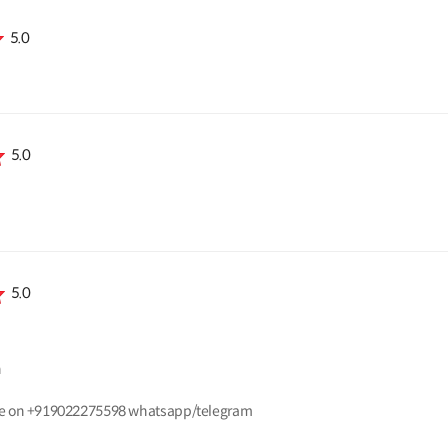
5.0
5.0
5.0
n
t me on +919022275598 whatsapp/telegram