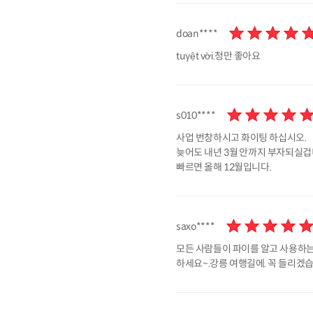
doan****
tuyệt vời.청만 좋아요
s010****
사업 번창하시고 화이팅 하십시오.
늦어도 내년 3월 안까지 부자되실겁
빠르면 올해 12월입니다.
saxo****
모든 사람들이 파이를 알고 사용하는
하세요~.강릉 여행길에. 꼭 들리겠습