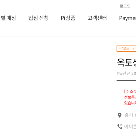
로그인
별 매장
입점 신청
Pi 상품
고객센터
Payme
온/오프라인
옥토
#유산균 #
[ 주소
정보통신
있습니다
경기 
아이콘