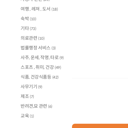
여행 , 레져 , 도서
(18)
숙박
(10)
기타
(73)
의료관련
(10)
법률행정 서비스
(3)
사주, 운세, 작명, 타로
(9)
스포츠 , 취미, 건강
(49)
식품, 건강식품등
(42)
사무기기
(9)
제조
(7)
반려견,묘 관련
(6)
교육
(1)