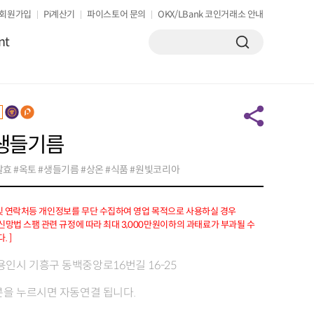
회원가입
Pi계산기
파이스토어 문의
OKX/LBank 코인거래소 안내
nt
생들기름
발효 #옥토 #생들기름 #상온 #식품 #원빛코리아
 및 연락처등 개인정보를 무단 수집하여 영업 목적으로 사용하실 경우
망법 스팸 관련 규정에 따라 최대 3,000만원이하의 과태료가 부과될 수
. ]
용인시 기흥구 동백중앙로16번길 16-25
을 누르시면 자동연결 됩니다.