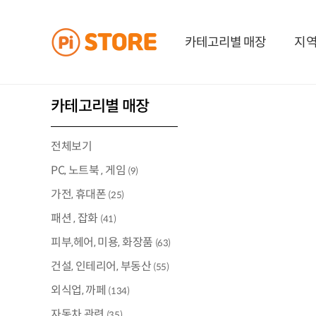
카테고리별 매장
지역
카테고리별 매장
전체보기
PC, 노트북 , 게임
(9)
가전, 휴대폰
(25)
패션 , 잡화
(41)
피부,헤어, 미용, 화장품
(63)
건설, 인테리어, 부동산
(55)
외식업, 까페
(134)
자동차 관련
(35)