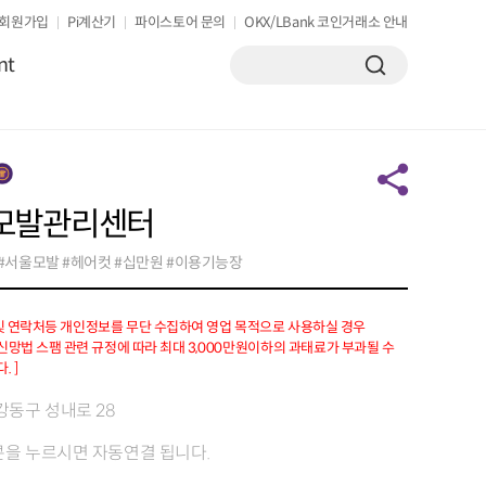
회원가입
Pi계산기
파이스토어 문의
OKX/LBank 코인거래소 안내
nt
모발관리센터
#서울모발 #헤어컷 #십만원 #이용기능장
 및 연락처등 개인정보를 무단 수집하여 영업 목적으로 사용하실 경우
망법 스팸 관련 규정에 따라 최대 3,000만원이하의 과태료가 부과될 수
. ]
강동구 성내로 28
을 누르시면 자동연결 됩니다.