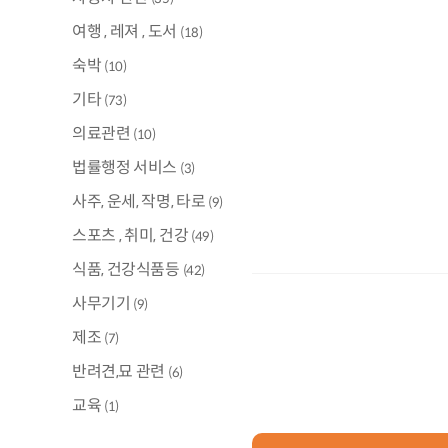
여행 , 레져 , 도서
(18)
숙박
(10)
기타
(73)
의료관련
(10)
법률행정 서비스
(3)
사주, 운세, 작명, 타로
(9)
스포츠 , 취미, 건강
(49)
식품, 건강식품등
(42)
사무기기
(9)
제조
(7)
반려견,묘 관련
(6)
교육
(1)