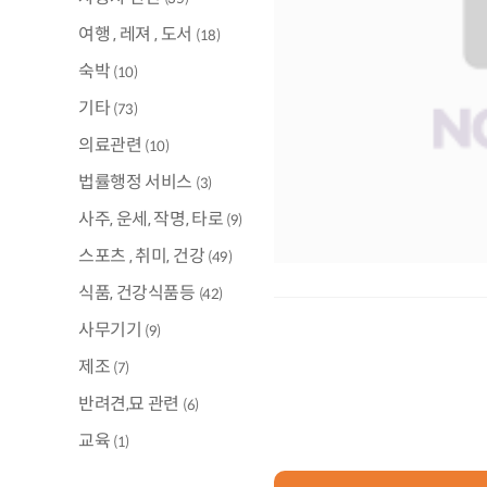
여행 , 레져 , 도서
(18)
숙박
(10)
기타
(73)
의료관련
(10)
법률행정 서비스
(3)
사주, 운세, 작명, 타로
(9)
스포츠 , 취미, 건강
(49)
식품, 건강식품등
(42)
사무기기
(9)
제조
(7)
반려견,묘 관련
(6)
교육
(1)