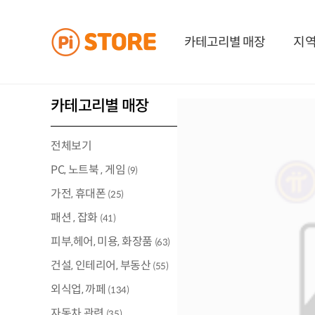
카테고리별 매장
지역
카테고리별 매장
전체보기
PC, 노트북 , 게임
(9)
가전, 휴대폰
(25)
패션 , 잡화
(41)
피부,헤어, 미용, 화장품
(63)
건설, 인테리어, 부동산
(55)
외식업, 까페
(134)
자동차 관련
(35)