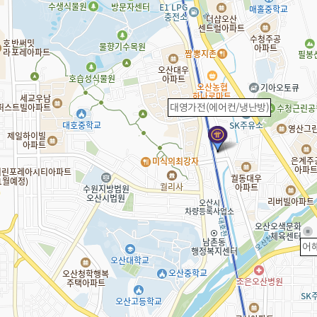
대영가전(에어컨/냉난방)
어