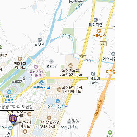
해랑왕코다리 오산점