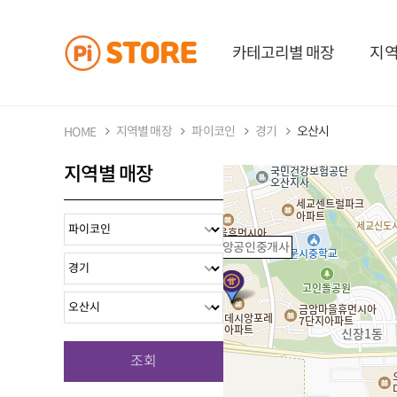
카테고리별 매장
지역
지역별 매장
파이코인
경기
오산시
HOME
지역별 매장
세교데시앙공인중개사
조회