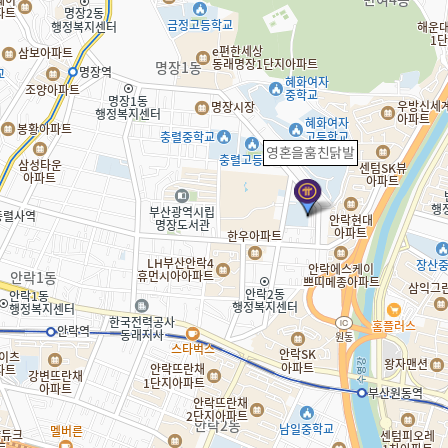
영혼을훔친닭발